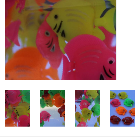
Speelgoedautomaten
Speelgoedpakketten
Gevulde capsules & mixen
32/35 mm
Klein speelgoed
Snoep / kauwgomballen