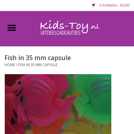
0 Artikelen - €0,00
Home
Gevulde capsules & mixen
50 mm
Fish in 35 mm capsule
HOME
/
FISH IN 35 MM CAPSULE
Uitdeelcadeautjes
Maandaanbieding
Koopjeshoek
Lege capsules