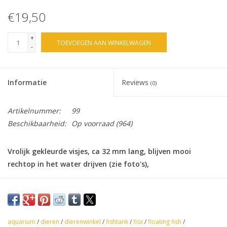
€19,50
+
TOEVOEGEN AAN WINKELWAGEN
-
Informatie
Reviews
(0)
Artikelnummer:
99
Beschikbaarheid:
Op voorraad
(964)
Vrolijk gekleurde visjes, ca 32 mm lang, blijven mooi
rechtop in het water drijven (zie foto's),
Per 50 stuks verpakt in 35 mm capsules,
Geschikt voor de speelgoedautomaat,
aquarium
/
dieren
/
dierenwinkel
/
fishtank
/
fisx
/
floating fish
/