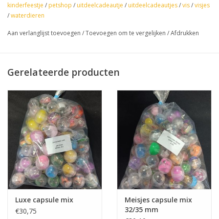
kinderfeestje
/
petshop
/
uitdeelcadeautje
/
uitdeelcadeautjes
/
vis
/
visjes
/
waterdieren
Aan verlanglijst toevoegen
/
Toevoegen om te vergelijken
/
Afdrukken
Gerelateerde producten
Luxe capsule mix
Meisjes capsule mix
32/35 mm
€30,75