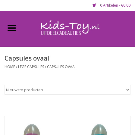
0 Artikelen - €0,00
Home
Gevulde capsules & mixen
50 mm
Capsules ovaal
HOME
/
LEGE CAPSULES
/
CAPSULES OVAAL
Uitdeelcadeautjes
Maandaanbieding
Koopjeshoek
Lege capsules