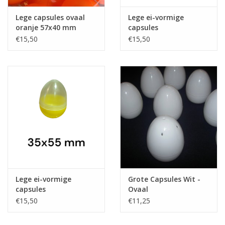
Lege capsules ovaal
Lege ei-vormige
oranje 57x40 mm
capsules
blauw/transparant
€15,50
€15,50
Lege ei-vormige
Grote Capsules Wit -
capsules
Ovaal
geel/transparant
€15,50
€11,25