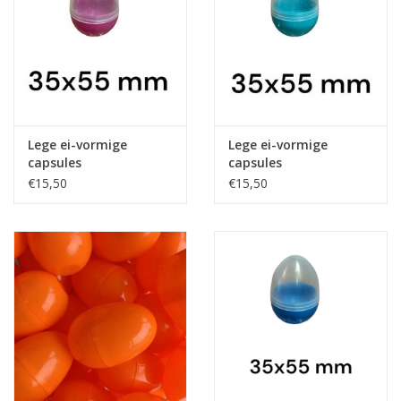
Speelgoedautomaten
Speelgoedpakketten
Gevulde capsules & mixen
32/35 mm
Lege ei-vormige
Lege ei-vormige
capsules
capsules
roze/transparant
lichtblauw/transparant
Klein speelgoed
€15,50
€15,50
Snoep / kauwgomballen