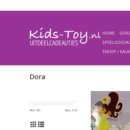
HOME
GEVU
SPEELGOEDA
SNOEP / KA
Dora
Dora mini-serv
TOEVOEGEN AAN WI
Min: €
0
Max: €
10