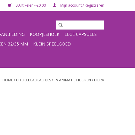
0 Artikelen - €0,00
Mijn account / Registreren
ANBIEDING
KOOPJESHOEK
LEGE CAPSULES
XEN 32/35 MM
KLEIN SPEELGOED
HOME
/
UITDEELCADEAUTJES
/
TV ANIMATIE FIGUREN
/
DORA