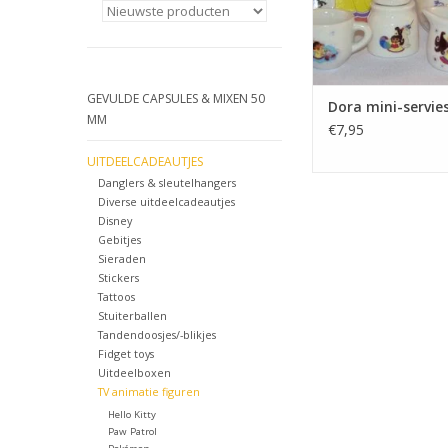
GEVULDE CAPSULES & MIXEN 50
Dora mini-servies
MM
€7,95
UITDEELCADEAUTJES
Danglers & sleutelhangers
Diverse uitdeelcadeautjes
Disney
Gebitjes
Sieraden
Stickers
Tattoos
Stuiterballen
Tandendoosjes/-blikjes
Fidget toys
Uitdeelboxen
TV animatie figuren
Hello Kitty
Paw Patrol