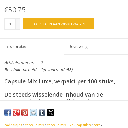
€30,75
+
TOEVOEGEN AAN WINKELWAGEN
-
Informatie
Reviews
(0)
Artikelnummer:
2
Beschikbaarheid:
Op voorraad
(58)
Capsule Mix Luxe, verpakt per 100 stuks,
De steeds wisselende inhoud van de
capsules bestaat o,a, uit luxe ringetjes,
Alien mix, silly sports dudes, silly smirx
danglers, ninja's, microsaurs, Bok Choy,
trollen, mini-raceauto's, Adopt a Puppy,
cadeautjes
/
capsule mix
/
capsule mix luxe
/
capsules
/
cars
/
mini-eendjes, funny monkeys, tolletjes,