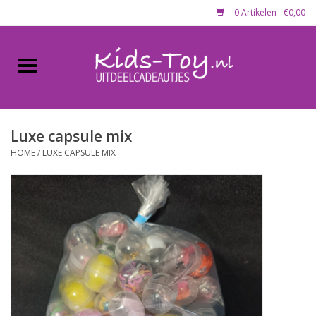
0 Artikelen - €0,00
Home
Gevulde capsules & mixen
50 mm
Luxe capsule mix
HOME
/
LUXE CAPSULE MIX
Uitdeelcadeautjes
Maandaanbieding
Koopjeshoek
Lege capsules