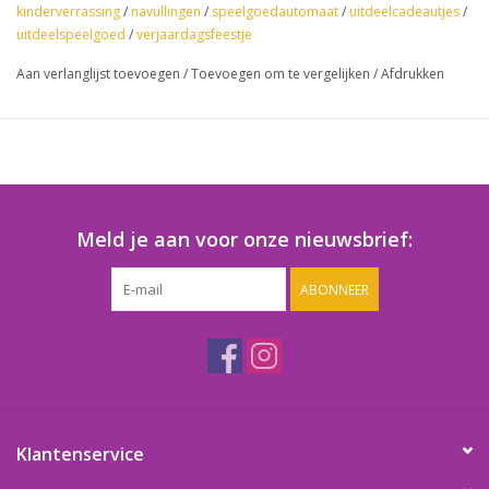
kinderverrassing
/
navullingen
/
speelgoedautomaat
/
uitdeelcadeautjes
/
Figuurtjes Fun Mix, etc,
uitdeelspeelgoed
/
verjaardagsfeestje
Aan verlanglijst toevoegen
/
Toevoegen om te vergelijken
/
Afdrukken
Meld je aan voor onze nieuwsbrief:
ABONNEER
Klantenservice