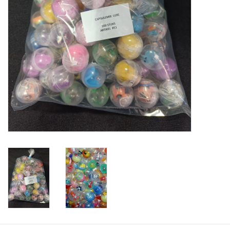
Speelgoedautomaten
Speelgoedpakketten
Gevulde capsules & mixen
32/35 mm
Klein speelgoed
Snoep / kauwgomballen