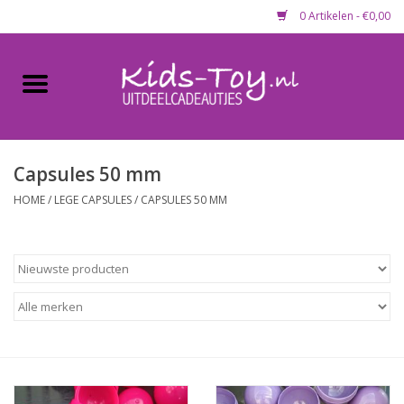
0 Artikelen - €0,00
Home
Gevulde capsules & mixen
50 mm
Capsules 50 mm
HOME
/
LEGE CAPSULES
/
CAPSULES 50 MM
Uitdeelcadeautjes
Maandaanbieding
Koopjeshoek
Lege capsules