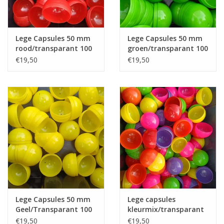
Lege Capsules 50 mm
Lege Capsules 50 mm
rood/transparant 100
groen/transparant 100
stuks
stuks
€19,50
€19,50
Lege Capsules 50 mm
Lege capsules
Geel/Transparant 100
kleurmix/transparant
stuks
50 mm 100 st,
€19,50
€19,50