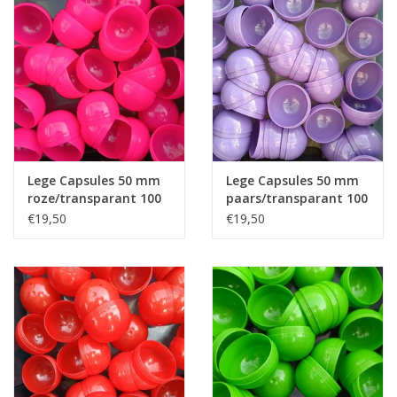
Speelgoedautomaten
Speelgoedpakketten
Gevulde capsules & mixen
32/35 mm
Klein speelgoed
Lege Capsules 50 mm
Lege Capsules 50 mm
roze/transparant 100
paars/transparant 100
stuks
stuks
€19,50
€19,50
Snoep / kauwgomballen