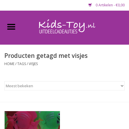
0 Artikelen - €0,00
Home
Gevulde capsules & mixen
50 mm
Producten getagd met visjes
HOME
/
TAGS
/
VISJES
Uitdeelcadeautjes
Maandaanbieding
Koopjeshoek
Lege capsules