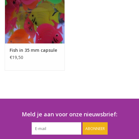
Speelgoedautomaten
Speelgoedpakketten
Gevulde capsules & mixen
32/35 mm
Fish in 35 mm capsule
€19,50
Klein speelgoed
Snoep / kauwgomballen
Meld je aan voor onze nieuwsbrief:
ABONNEER