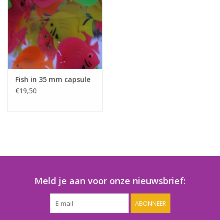
Speelgoedautomaten
Speelgoedpakketten
Gevulde capsules & mixen
32/35 mm
Fish in 35 mm capsule
€19,50
Klein speelgoed
Snoep / kauwgomballen
Meld je aan voor onze nieuwsbrief:
ABONNEER