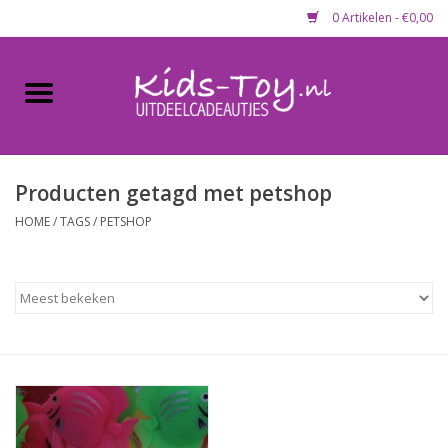
0 Artikelen - €0,00
Home
Gevulde capsules & mixen
50 mm
Producten getagd met petshop
HOME
/
TAGS
/
PETSHOP
Uitdeelcadeautjes
Maandaanbieding
Koopjeshoek
Lege capsules