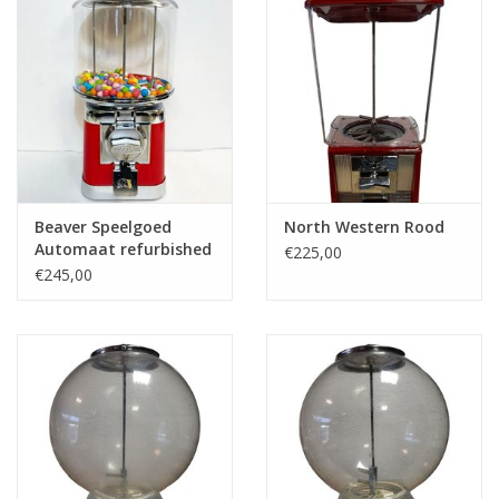
Speelgoedautomaten
Speelgoedpakketten
Gevulde capsules & mixen
32/35 mm
Klein speelgoed
Beaver Speelgoed
North Western Rood
Automaat refurbished
€225,00
- Copy
€245,00
Snoep / kauwgomballen