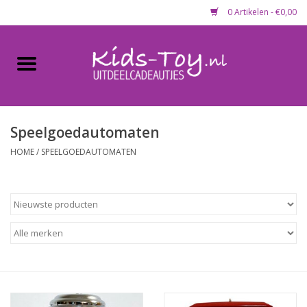
0 Artikelen - €0,00
Home
Gevulde capsules & mixen
50 mm
Speelgoedautomaten
HOME
/
SPEELGOEDAUTOMATEN
Uitdeelcadeautjes
Maandaanbieding
Koopjeshoek
Lege capsules