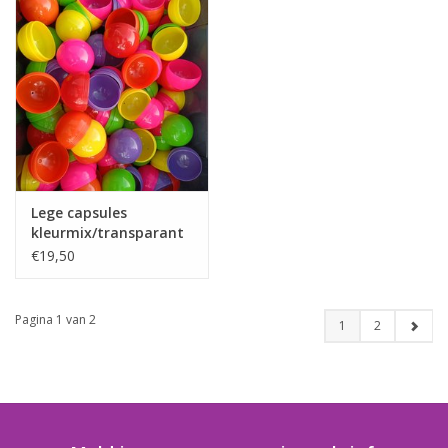
Lege capsules
kleurmix/transparant
50 mm 100 st,
€19,50
Pagina 1 van 2
1
2