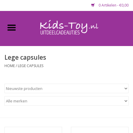
0 Artikelen - €0,00
Home
Gevulde capsules & mixen
50 mm
Lege capsules
HOME
/
LEGE CAPSULES
Uitdeelcadeautjes
Maandaanbieding
Koopjeshoek
Lege capsules