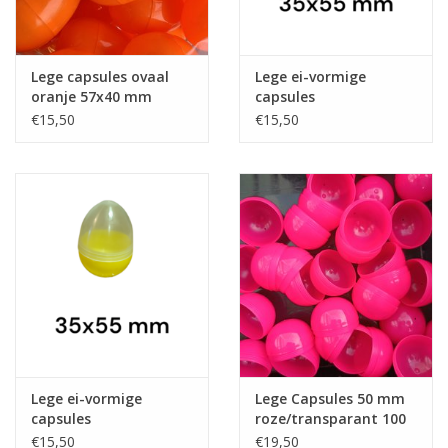
Lege capsules ovaal
Lege ei-vormige
oranje 57x40 mm
capsules
blauw/transparant
€15,50
€15,50
Lege ei-vormige
Lege Capsules 50 mm
capsules
roze/transparant 100
geel/transparant
stuks
€15,50
€19,50