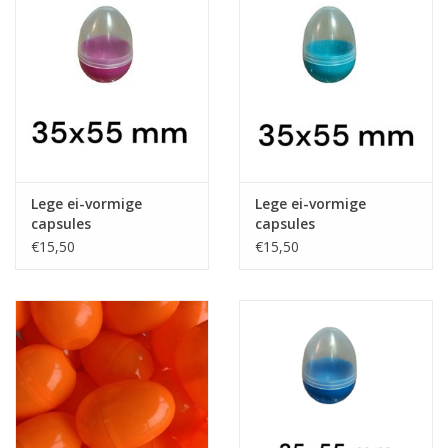
Speelgoedautomaten
Speelgoedpakketten
Gevulde capsules & mixen
32/35 mm
Klein speelgoed
Lege ei-vormige
Lege ei-vormige
capsules
capsules
roze/transparant
lichtblauw/transparant
€15,50
€15,50
Snoep / kauwgomballen