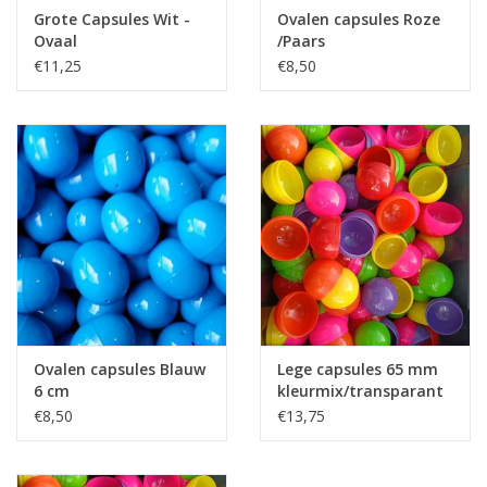
Grote Capsules Wit -
Ovalen capsules Roze
Ovaal
/Paars
€11,25
€8,50
Ovalen capsules Blauw
Lege capsules 65 mm
6 cm
kleurmix/transparant
50 st,
€8,50
€13,75