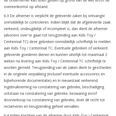
de ondernemer kan doen gelden op grond van de wet en/of de
overeenkomst op afstand.
6.3 De afnemer is verplicht de geleverde zaken bij ontvangst
onmiddellijk te controleren. Indien blijkt dat de afgeleverde zaak
verkeerd, ondeugdelijk of incompleet is, dan dient de afnemer
(alvorens over te gaan tot terugzending aan Kids-Toy /
Centennial TC) deze gebreken onmiddellijk schriftelijk te melden
aan Kids-Toy / Centennial TC. Eventuele gebreken of verkeerd
geleverde goederen dienen en kunnen uiterlijk tot maximaal 2
weken na levering aan Kids-Toy / Centennial TC schriftelijk te
worden gemeld. Terugzending van de zaken dient te geschieden
in de originele verpakking (inclusief eventuele accessoires en
bijbehorende documentatie) en in nieuwstaat verkerend.
Ingebruikneming na constatering van gebreke, beschadiging
ontstaan na constatering van gebreke, bezwaring en/of
doorverkoop na constatering van gebreke, doet dit recht tot
reclameren en terugzending geheel vervallen.
6.4 Indien klachten van de afnemer door Kids-Toy /
Centennial