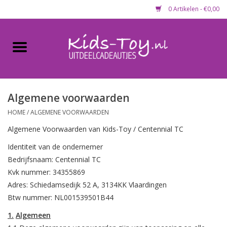
0 Artikelen - €0,00
Home
Gevulde capsules & mixen
50 mm
Algemene voorwaarden
HOME
/
ALGEMENE VOORWAARDEN
Uitdeelcadeautjes
Algemene
Voorwaarden
van
Kids-Toy /
Centennial TC
Identiteit van de ondernemer
Maandaanbieding
Bedrijfsnaam: Centennial TC
Kvk nummer: 34355869
Koopjeshoek
Adres: Schiedamsedijk 52 A, 3134KK Vlaardingen
Btw nummer: NL001539501B44
Lege capsules
1.
Algemeen