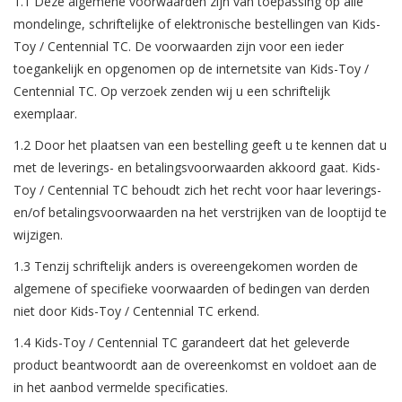
1.1 Deze algemene voorwaarden zijn van toepassing op alle
Speelgoedautomaten
mondelinge, schriftelijke of elektronische bestellingen van Kids-
Toy / Centennial TC. De voorwaarden zijn voor een ieder
Speelgoedpakketten
toegankelijk en opgenomen op de internetsite van Kids-Toy /
Centennial TC. Op verzoek zenden wij u een schriftelijk
Gevulde capsules & mixen
exemplaar.
32/35 mm
1.2 Door het plaatsen van een bestelling geeft u te kennen dat u
met de leverings- en betalingsvoorwaarden akkoord gaat. Kids-
Klein speelgoed
Toy / Centennial TC behoudt zich het recht voor haar leverings-
en/of betalingsvoorwaarden na het verstrijken van de looptijd te
Snoep / kauwgomballen
wijzigen.
1.3 Tenzij schriftelijk anders is overeengekomen worden de
algemene of specifieke voorwaarden of bedingen van derden
niet door Kids-Toy / Centennial TC erkend.
1.4 Kids-Toy / Centennial TC garandeert dat het geleverde
product beantwoordt aan de overeenkomst en voldoet aan de
in het aanbod vermelde specificaties.