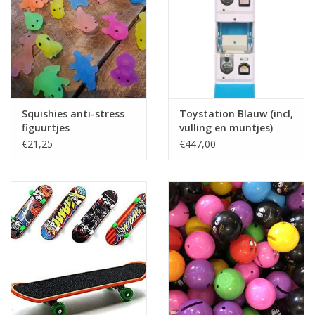
Speelgoedautomaten
Speelgoedpakketten
Gevulde capsules & mixen
32/35 mm
Squishies anti-stress
Toystation Blauw (incl,
figuurtjes
vulling en muntjes)
Klein speelgoed
€21,25
€447,00
Snoep / kauwgomballen