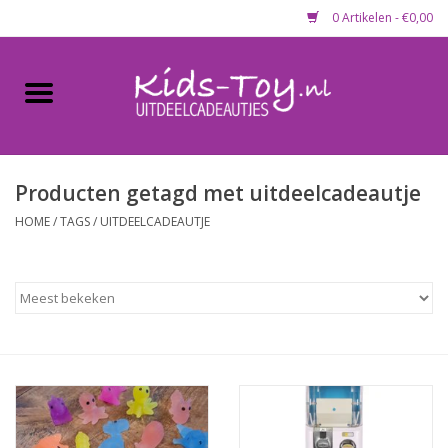
0 Artikelen - €0,00
Home
Gevulde capsules & mixen
50 mm
Producten getagd met uitdeelcadeautje
HOME
/
TAGS
/
UITDEELCADEAUTJE
Uitdeelcadeautjes
Maandaanbieding
Koopjeshoek
Lege capsules