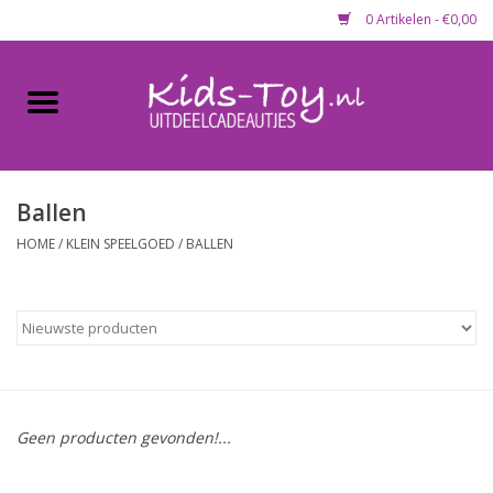
0 Artikelen - €0,00
Home
Gevulde capsules & mixen
50 mm
Ballen
HOME
/
KLEIN SPEELGOED
/
BALLEN
Uitdeelcadeautjes
Maandaanbieding
Koopjeshoek
Geen producten gevonden!...
Lege capsules