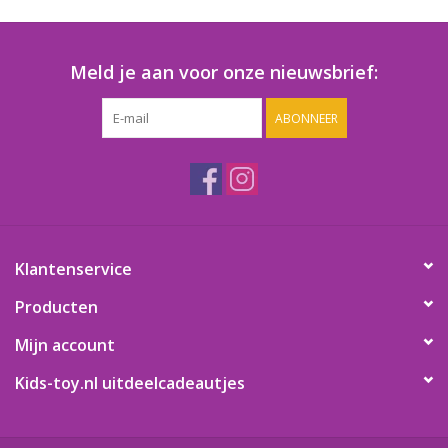
Speelgoedautomaten
Speelgoedpakketten
Meld je aan voor onze nieuwsbrief:
ABONNEER
Gevulde capsules & mixen
32/35 mm
Klein speelgoed
Snoep / kauwgomballen
Klantenservice
Producten
Mijn account
Kids-toy.nl uitdeelcadeautjes