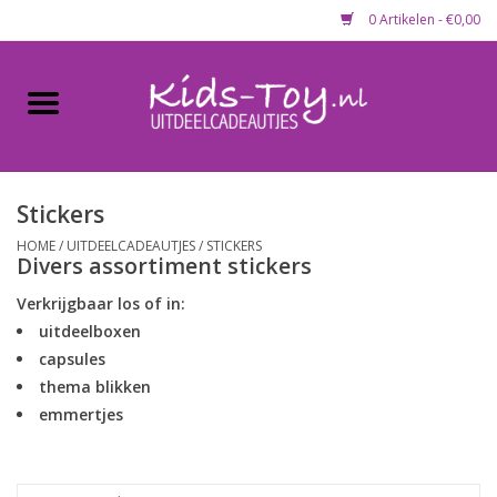
0 Artikelen - €0,00
Home
Gevulde capsules & mixen
50 mm
Stickers
HOME
/
UITDEELCADEAUTJES
/
STICKERS
Uitdeelcadeautjes
Divers assortiment stickers
Verkrijgbaar los of in:
Maandaanbieding
uitdeelboxen
capsules
Koopjeshoek
thema blikken
emmertjes
Lege capsules