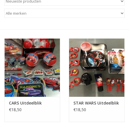
Speelgoedautomaten
Speelgoedpakketten
Gevulde capsules & mixen
32/35 mm
Klein speelgoed
Snoep / kauwgomballen
CARS Uitdeelblik
STAR WARS Uitdeelblik
€18,50
€18,50