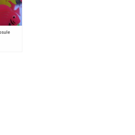
NKELWAGEN
psule