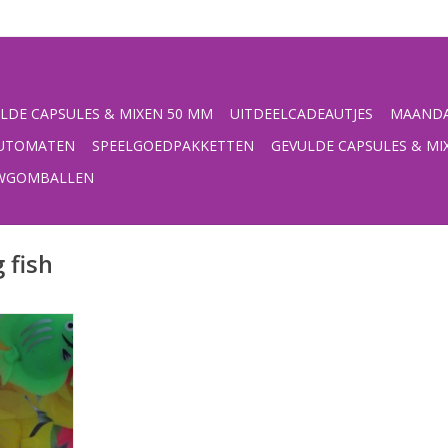
LDE CAPSULES & MIXEN 50 MM
UITDEELCADEAUTJES
MAANDA
UTOMATEN
SPEELGOEDPAKKETTEN
GEVULDE CAPSULES & MI
UWGOMBALLEN
 fish
es, ca 32 mm
 drijven in
,Verpakt per
capsule,
 de
maat,