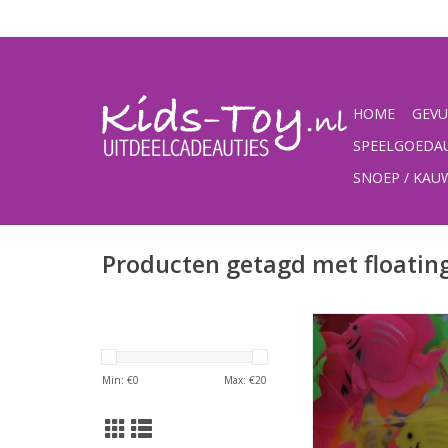
HOME
GEVU
SPEELGOEDA
SNOEP / KA
Producten getagd met floating
Vrolijk gekleurde visj
lang , blijven rechtop
het water (zie foto,s)
Min: €
0
Max: €
20
50 stuks in 35 mm 
geschikt voor
speelgoedauto