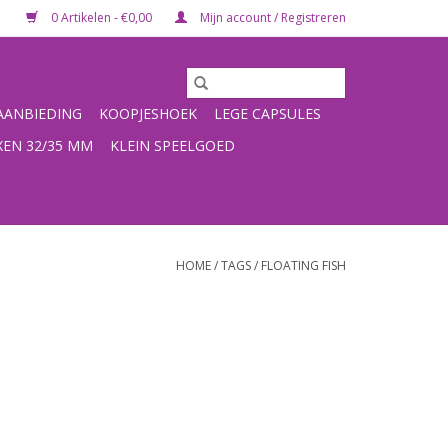
0 Artikelen - €0,00
Mijn account / Registreren
ANBIEDING
KOOPJESHOEK
LEGE CAPSULES
XEN 32/35 MM
KLEIN SPEELGOED
HOME
/
TAGS
/
FLOATING FISH