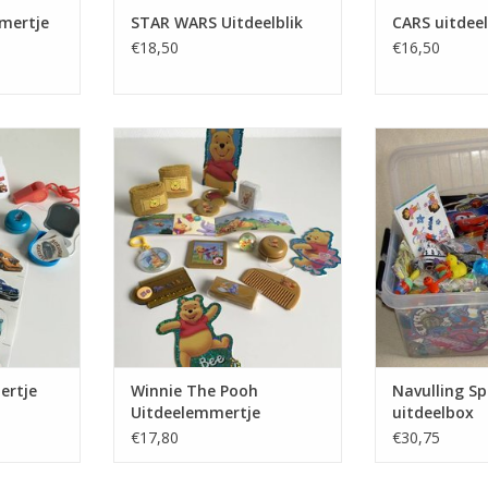
mertje
STAR WARS Uitdeelblik
CARS uitdeel
€18,50
€16,50
e: gevuld
Winnie The Pooh
Navulling voo
gertjes,
Uitdeelemmertje: figuurtjes,
uitd
bandje,
hangertjes, stickertjes,
TOEVOEGEN AA
pel, Jo-Jo,
polsbandjes, gummetjes, mini-
al, fluitje,
kaartspelletjes, stuiterballen,
spiegeltjes, Jo-Jo's,
NKELWAGEN
sleutelhangertjes, liniaaltjes,
kammetjes, mini-schuifspelletje,
TOEVOEGEN AAN WINKELWAGEN
ertje
Winnie The Pooh
Navulling S
Uitdeelemmertje
uitdeelbox
€17,80
€30,75