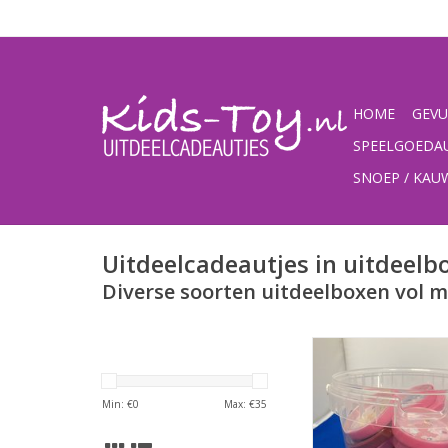
HOME
GEVU
SPEELGOEDA
SNOEP / KA
Uitdeelcadeautjes in uitdeelb
Diverse soorten uitdeelboxen vol m
Geduldspelletjes mix 
TOEVOEGEN AAN WI
Min: €
0
Max: €
35