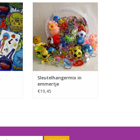
deelbox
Sleutelhangermix in
uitdeelemmertje
NKELWAGEN
TOEVOEGEN AAN WINKELWAGEN
x
Sleutelhangermix in
emmertje
€19,45