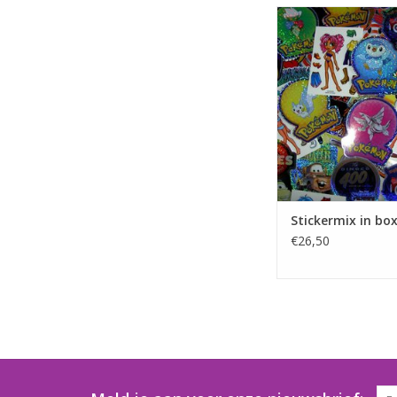
Sticker Mix in uit
TOEVOEGEN AAN WI
Stickermix in bo
€26,50