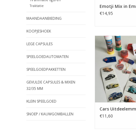
Traktatie
Emotji Mix in Em
€14,95
MAANDAANBIEDING
KOOPJESHOEK
Cars Uitdeelemmertj
LEGE CAPSULES
met figuurtjes, han
stickertjes, pols
SPEELGOEDAUTOMATEN
gummetje, mini-kaarts
sleutelhangertje, linia
SPEELGOEDPAKKETTEN
TOEVOEGEN AAN WI
GEVULDE CAPSULES & MIXEN
32/35 MM
KLEIN SPEELGOED
Cars Uitdeelemm
SNOEP / KAUWGOMBALLEN
€11,60