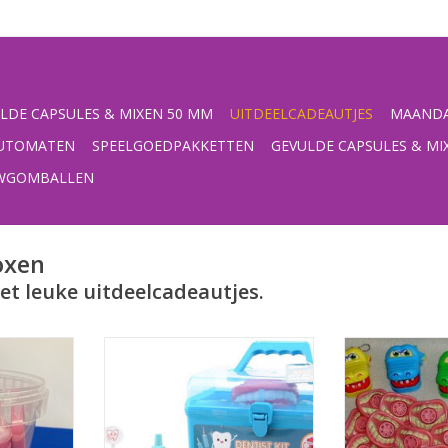
LDE CAPSULES & MIXEN 50 MM
UITDEELCADEAUTJES
MAANDA
UTOMATEN
SPEELGOEDPAKKETTEN
GEVULDE CAPSULES & MI
UWGOMBALLEN
oxen
et leuke uitdeelcadeautjes.
in emmertje
voor de kleine tandarts in spe,
Dental 
een uitgebreide ,,tandarts set,, in
uitdeelcadeautj
NKELWAGEN
koffer
tand
TOEVOEGEN AAN WINKELWAGEN
TOEVOEGEN AA