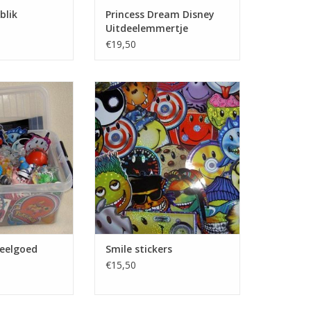
blik
Princess Dream Disney
Uitdeelemmertje
€19,50
r de Speelgoed
Smile stickers assortiment
eelbox
TOEVOEGEN AAN WINKELWAGEN
N WINKELWAGEN
peelgoed
Smile stickers
€15,50