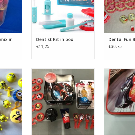
mix in
Dentist Kit in box
Dental Fun 
€11,25
€30,75
ruikbaar
STAR WARS Uitdeelblik
Mooi CARS blik
erse Emotji
capsules met da
TOEVOEGEN AAN WINKELWAGEN
, Pluche ,
auto's uit de g
ull back , en
films, plus 
rs
TOEVOEGEN AA
NKELWAGEN