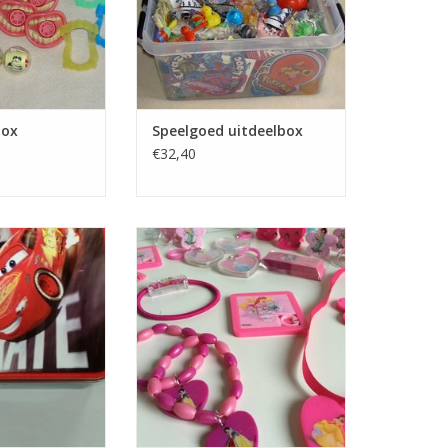
Box
Speelgoed uitdeelbox
€32,40
, gevuld met 20
Princess Dream Disney
arin kleine CARS
Uitdeelemmertje, gevuld met
elijknamige CARS
stickertjes, gummetjes,
CARS sticker,
spiegeltjes, sleutelhangertjes,
kammetjes, mini-schuifspelletjes,
N WINKELWAGEN
haarklemmetjes, kettinkjes,
armbandjes, ringetjes,
elastiekjes,
TOEVOEGEN AAN WINKELWAGEN