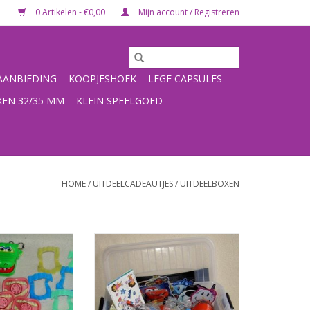
0 Artikelen - €0,00
Mijn account / Registreren
ANBIEDING
KOOPJESHOEK
LEGE CAPSULES
XEN 32/35 MM
KLEIN SPEELGOED
HOME
/
UITDEELCADEAUTJES
/
UITDEELBOXEN
Fun Box,
Speelgoed uitdeelbox vol
es speciaal voor
uitdeelcadeautjes
artsen
TOEVOEGEN AAN WINKELWAGEN
N WINKELWAGEN