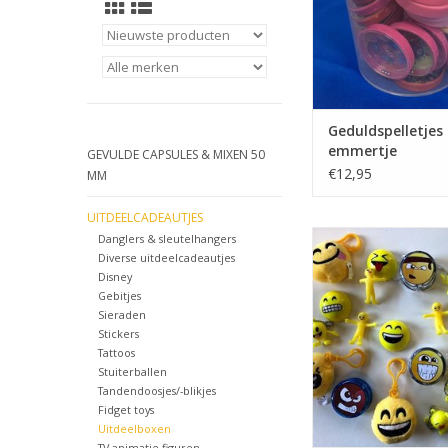
Geduldspelletjes 
emmertje
GEVULDE CAPSULES & MIXEN 50
€12,95
MM
UITDEELCADEAUTJES
Emotji mix in herb
Danglers & sleutelhangers
emmertje,30 stuks div
Diverse uitdeelcadeautjes
artikelen waaronder
Disney
Gebitjes
Jojo,s , Stretch man , P
Sieraden
sleutelhange
Stickers
TOEVOEGEN AAN WI
Tattoos
Stuiterballen
Tandendoosjes/-blikjes
Fidget toys
Uitdeelboxen
TV animatie figuren