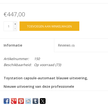
€447,00
+
TOEVOEGEN AAN WINKELWAGEN
-
Informatie
Reviews
(0)
Artikelnummer:
150
Beschikbaarheid:
Op voorraad
(73)
Toystation capsule-automaat blauwe uitvoering,
Nieuwe uitvoering van deze professionele
speelgoedautomaat, het is dé ideale oplossing om
kinderen een leuk presentje te geven, U geeft het kindje
een muntje waarmee een verrassing kan worden gedraaid,