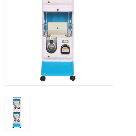
Speelgoedautomaten
Speelgoedpakketten
Gevulde capsules & mixen
32/35 mm
Klein speelgoed
Snoep / kauwgomballen