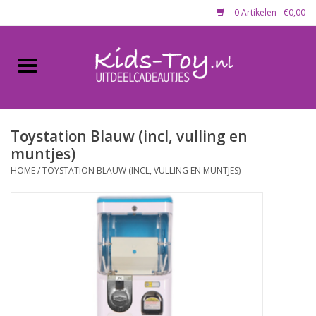
0 Artikelen - €0,00
Home
Gevulde capsules & mixen
50 mm
Toystation Blauw (incl, vulling en
muntjes)
Uitdeelcadeautjes
HOME
/
TOYSTATION BLAUW (INCL, VULLING EN MUNTJES)
Maandaanbieding
Koopjeshoek
Lege capsules