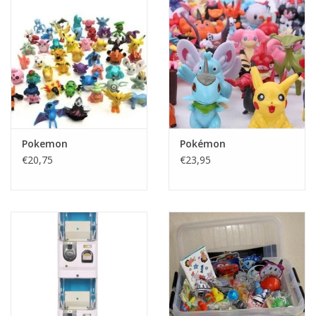
Speelgoedautomaten
Speelgoedpakketten
Gevulde capsules & mixen
32/35 mm
Klein speelgoed
Pokemon
Pokémon
€20,75
€23,95
Snoep / kauwgomballen