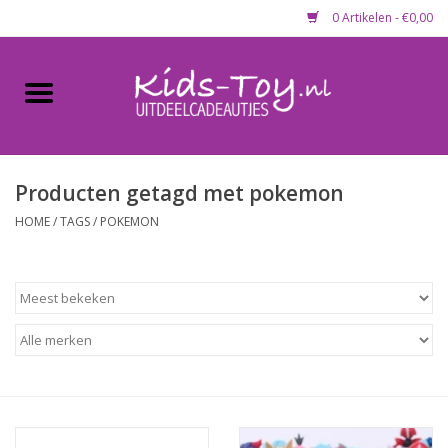
0 Artikelen - €0,00
Home
Gevulde capsules & mixen
50 mm
Producten getagd met pokemon
HOME
/
TAGS
/
POKEMON
Uitdeelcadeautjes
Maandaanbieding
Koopjeshoek
Lege capsules