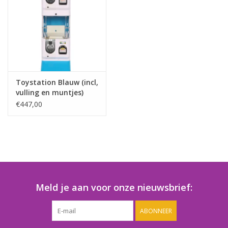
Speelgoedautomaten
Speelgoedpakketten
Gevulde capsules & mixen
32/35 mm
Toystation Blauw (incl,
vulling en muntjes)
Klein speelgoed
€447,00
Snoep / kauwgomballen
Meld je aan voor onze nieuwsbrief:
ABONNEER