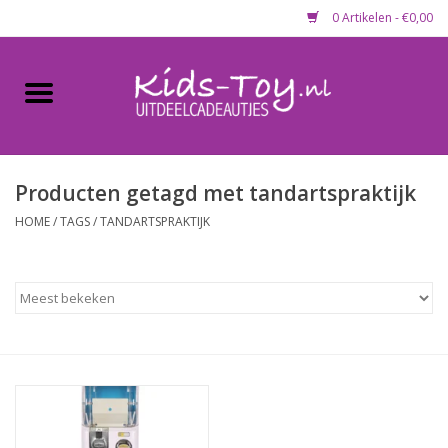
0 Artikelen - €0,00
Home
Gevulde capsules & mixen
50 mm
Producten getagd met tandartspraktijk
HOME
/
TAGS
/
TANDARTSPRAKTIJK
Uitdeelcadeautjes
Maandaanbieding
Koopjeshoek
Lege capsules