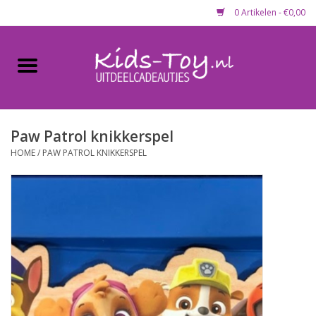
0 Artikelen - €0,00
Home
Gevulde capsules & mixen
50 mm
Paw Patrol knikkerspel
HOME
/
PAW PATROL KNIKKERSPEL
Uitdeelcadeautjes
Maandaanbieding
Koopjeshoek
Lege capsules