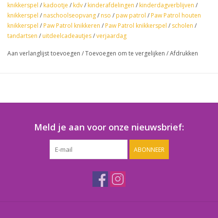
knikkerspel
/
kadootje
/
kdv
/
kinderafdelingen
/
kinderdagverblijven
/
knikkerspel
/
naschoolseopvang
/
nso
/
paw patrol
/
Paw Patrol houten
knikkerspel
/
Paw Patrol knikkeren
/
Paw Patrol knikkerspel
/
scholen
/
tandartsen
/
uitdeelcadeautjes
/
verjaardag
Aan verlanglijst toevoegen
/
Toevoegen om te vergelijken
/
Afdrukken
Meld je aan voor onze nieuwsbrief:
ABONNEER