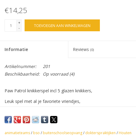
€14,25
+
TOEVOEGEN AAN WINKELWAGEN
-
Informatie
Reviews
(0)
Artikelnummer:
201
Beschikbaarheid:
Op voorraad
(4)
Paw Patrol knikkerspel incl 5 glazen knikkers,
Leuk spel met al je favoriete vriendjes,
Het spel is 100% hout,
Niet geschikt voor kinderen jonger dan 3 jr,
animatieteams
/
bso
/
buitenschoolseopvang
/
dokterspraktijken
/
Houten