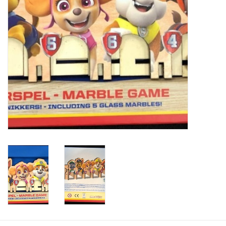
Speelgoedautomaten
Speelgoedpakketten
Gevulde capsules & mixen
32/35 mm
Klein speelgoed
Snoep / kauwgomballen