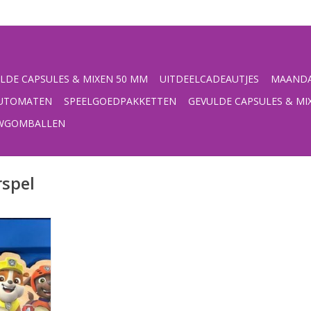
LDE CAPSULES & MIXEN 50 MM
UITDEELCADEAUTJES
MAANDA
UTOMATEN
SPEELGOEDPAKKETTEN
GEVULDE CAPSULES & MI
UWGOMBALLEN
rspel
lMateriaal:
 32 x 17 x
NKELWAGEN