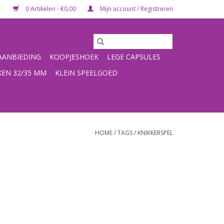
0 Artikelen - €0,00
Mijn account / Registreren
ANBIEDING
KOOPJESHOEK
LEGE CAPSULES
XEN 32/35 MM
KLEIN SPEELGOED
HOME
/
TAGS
/
KNIKKERSPEL