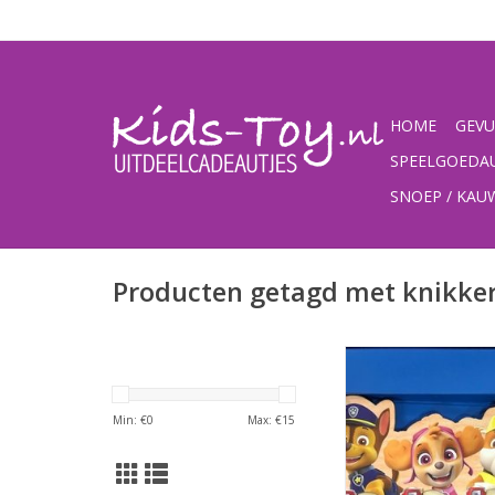
HOME
GEVU
SPEELGOEDA
SNOEP / KA
Producten getagd met knikke
Paw Patrol knikkerspe
hout
Afmeting verpakking:
Min: €
0
Max: €
15
1,5
TOEVOEGEN AAN WI