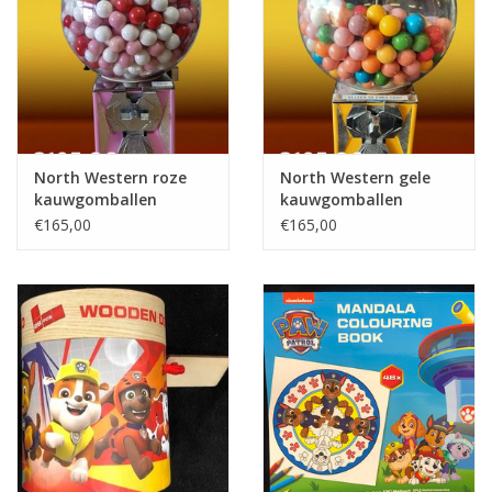
Speelgoedautomaten
Speelgoedpakketten
Gevulde capsules & mixen
32/35 mm
North Western roze
North Western gele
kauwgomballen
kauwgomballen
automaat
automaat
Klein speelgoed
€165,00
€165,00
Snoep / kauwgomballen