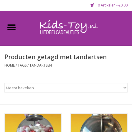
0 Artikelen - €0,00
Home
Gevulde capsules & mixen
50 mm
Producten getagd met tandartsen
HOME
/
TAGS
/
TANDARTSEN
Uitdeelcadeautjes
Maandaanbieding
Koopjeshoek
Lege capsules