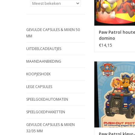
GEVULDE CAPSULES & MIXEN 50
Paw Patrol hout
MM
domino
€14,15
UITDEELCADEAUTJES
MAANDAANBIEDING
Paw Patrol kleur- en
(blauw)Materiaal: ka
KOOPJESHOEK
Afmeting: 21 x 15
TOEVOEGEN AAN WI
LEGE CAPSULES
SPEELGOEDAUTOMATEN
SPEELGOEDPAKKETTEN
GEVULDE CAPSULES & MIXEN
32/35 MM
Paw Patrol kleur-