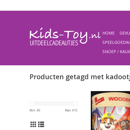
HOME
GEVU
SPEELGOEDA
SNOEP / KA
Producten getagd met kadoot
Paw Patrol ho
dominoMateriaal
Afmeting: 11 
Min: €
0
Max: €
15
TOEVOEGEN AAN WI