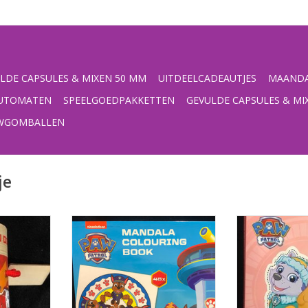
LDE CAPSULES & MIXEN 50 MM
UITDEELCADEAUTJES
MAANDA
UTOMATEN
SPEELGOEDPAKKETTEN
GEVULDE CAPSULES & MI
UWGOMBALLEN
je
uten
Paw Patrol mandala
Paw Patrol kle
: hout
kleurboek'Materiaal: papier
(roze)Materiaa
x 13
Afmeting: 18 x 18 x 1,5
Afmeting: 2
NKELWAGEN
TOEVOEGEN AAN WINKELWAGEN
TOEVOEGEN AA