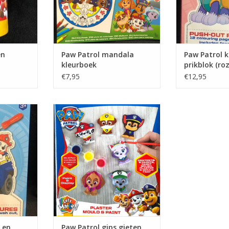
en
Paw Patrol mandala
Paw Patrol k
kleurboek
prikblok (roz
€7,95
€12,95
 prikblok
Paw Patrol gips
rton/papier
gietenVerpakking: 18,5 x 22
 x 1,5
Leeftijd: 3+
NKELWAGEN
TOEVOEGEN AAN WINKELWAGEN
 en
Paw Patrol gips gieten