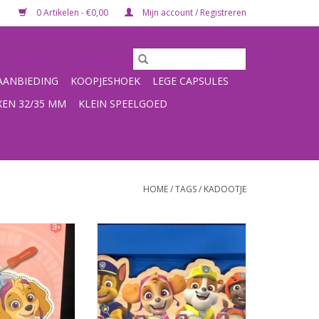
0 Artikelen - €0,00
Mijn account / Registreren
ANBIEDING
KOOPJESHOEK
LEGE CAPSULES
XEN 32/35 MM
KLEIN SPEELGOED
HOME
/
TAGS
/
KADOOTJE
ur- en prikblok
Paw Patrol knikkerspelMateriaal:
l: karton/papier
hout
1 x 15 x 1,5
Afmeting verpakking: 32 x 17 x
1,5
N WINKELWAGEN
TOEVOEGEN AAN WINKELWAGEN