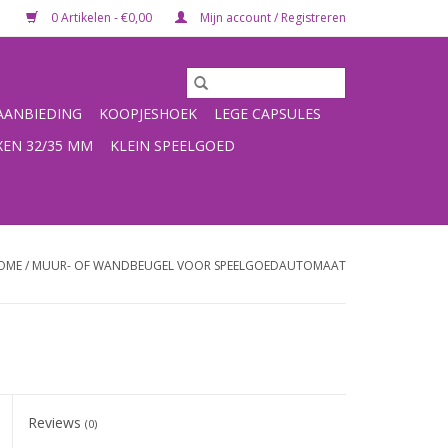
0 Artikelen - €0,00
Mijn account / Registreren
ANBIEDING
KOOPJESHOEK
LEGE CAPSULES
XEN 32/35 MM
KLEIN SPEELGOED
OME
/
MUUR- OF WANDBEUGEL VOOR SPEELGOEDAUTOMAAT
Reviews
(0)