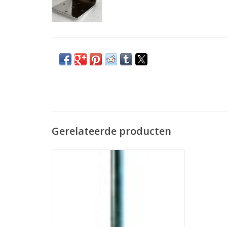
Gerelateerde producten
vloerstandaard (voet) voor
speelgoedautomaat
TOEVOEGEN AAN WINKELWAGEN