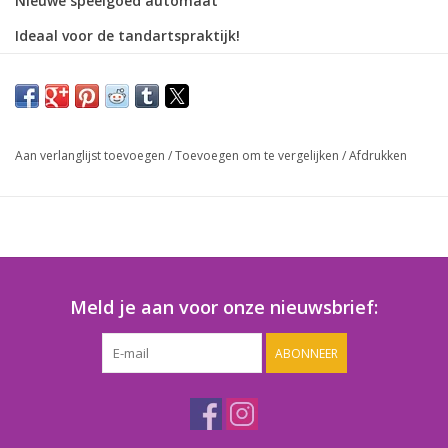
Nieuwe speelgoed automaat
Ideaal voor de tandartspraktijk!
Verkrijgbaar in de kleuren: blauw, rood en geel,
Geschikt voor 50mm capsules,
Inclusief 50 mm vulling voor jongens en meisjes
Gratis 50 muntjes,
Aan verlanglijst toevoegen
/
Toevoegen om te vergelijken
/
Afdrukken
Prijs: €275,00 excl, btw, en gratis bezorgd!
*Als extra optie verkopen wij ook de standaard,
Meld je aan voor onze nieuwsbrief:
ABONNEER