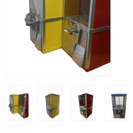
Speelgoedautomaten
Speelgoedpakketten
Gevulde capsules & mixen
32/35 mm
Klein speelgoed
Snoep / kauwgomballen