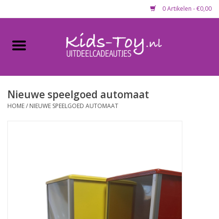
0 Artikelen - €0,00
Home
Gevulde capsules & mixen
50 mm
Nieuwe speelgoed automaat
HOME
/
NIEUWE SPEELGOED AUTOMAAT
Uitdeelcadeautjes
Maandaanbieding
Koopjeshoek
Lege capsules