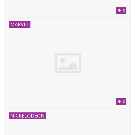
0
MARVEL
0
NICKELODEON