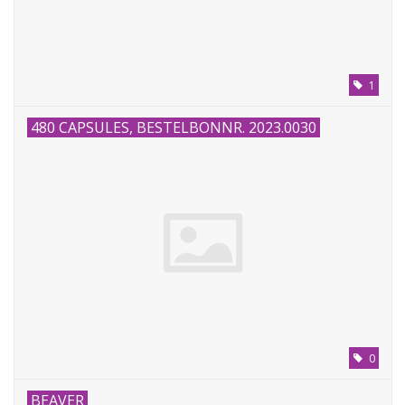
Speelgoedautomaten
Speelgoedpakketten
1
Gevulde capsules & mixen
480 CAPSULES, BESTELBONNR. 2023.0030
32/35 mm
Klein speelgoed
Snoep / kauwgomballen
0
BEAVER