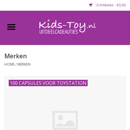
0 Artikelen - €0,00
Home
Gevulde capsules & mixen
50 mm
Merken
HOME
/
MERKEN
Uitdeelcadeautjes
100 CAPSULES VOOR TOYSTATION
Maandaanbieding
Koopjeshoek
Lege capsules