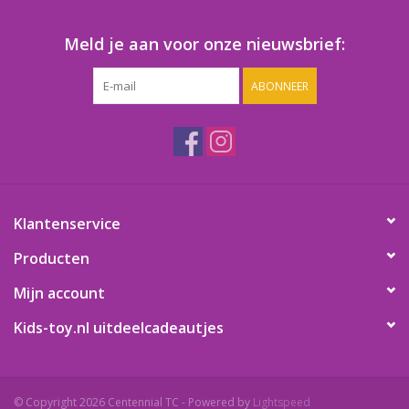
Speelgoedautomaten
Meld je aan voor onze nieuwsbrief:
Speelgoedpakketten
ABONNEER
Gevulde capsules & mixen
32/35 mm
Klein speelgoed
Klantenservice
Snoep / kauwgomballen
Producten
Mijn account
Kids-toy.nl uitdeelcadeautjes
© Copyright 2026 Centennial TC - Powered by
Lightspeed