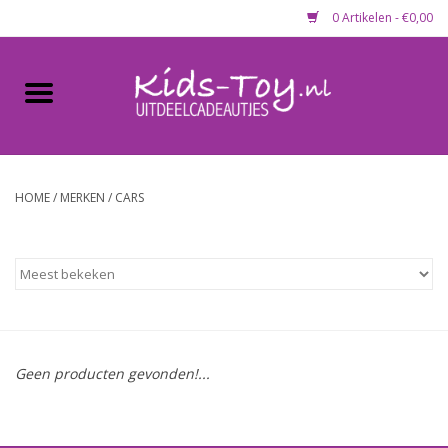
0 Artikelen - €0,00
Home
Gevulde capsules & mixen
50 mm
HOME
/
MERKEN
/
CARS
Uitdeelcadeautjes
Maandaanbieding
Koopjeshoek
Geen producten gevonden!...
Lege capsules