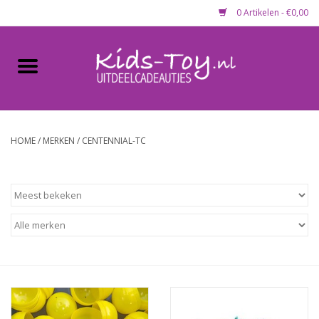
0 Artikelen - €0,00
Home
Gevulde capsules & mixen
50 mm
HOME
/
MERKEN
/
CENTENNIAL-TC
Uitdeelcadeautjes
Maandaanbieding
Koopjeshoek
Lege capsules