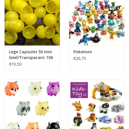
Speelgoedautomaten
Speelgoedpakketten
Gevulde capsules & mixen
32/35 mm
Lege Capsules 50 mm
Pokemon
Geel/Transparant 100
€20,75
Klein speelgoed
stuks
€19,50
Snoep / kauwgomballen