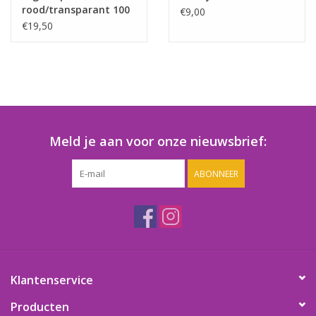
rood/transparant 100
€9,00
stuks
€19,50
Meld je aan voor onze nieuwsbrief:
ABONNEER
Klantenservice
Producten