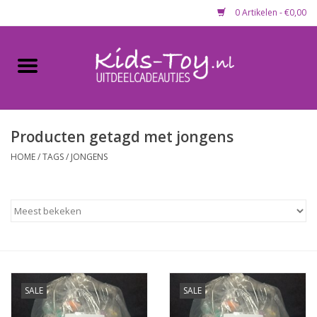
0 Artikelen - €0,00
Home
Gevulde capsules & mixen
50 mm
Producten getagd met jongens
HOME
/
TAGS
/
JONGENS
Uitdeelcadeautjes
Maandaanbieding
Koopjeshoek
Lege capsules
SALE
SALE