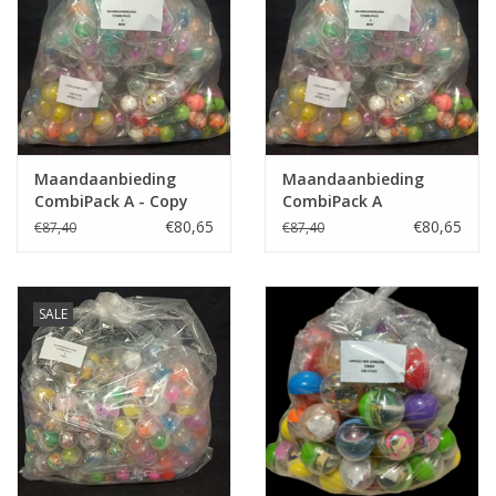
Speelgoedautomaten
Speelgoedpakketten
Gevulde capsules & mixen
32/35 mm
Maandaanbieding
Maandaanbieding
CombiPack A - Copy
CombiPack A
Klein speelgoed
€80,65
€80,65
€87,40
€87,40
Snoep / kauwgomballen
SALE