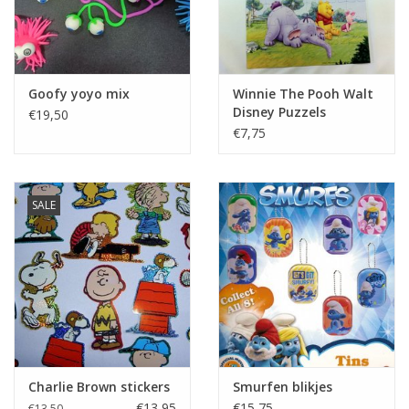
Goofy yoyo mix
Winnie The Pooh Walt
Disney Puzzels
€19,50
€7,75
SALE
Charlie Brown stickers
Smurfen blikjes
€13,95
€15,75
€13,50