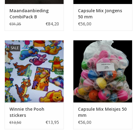
Maandaanbieding
Capsule Mix Jongens
CombiPack B
50 mm
€84,20
€56,00
€91,35
SALE
Winnie the Pooh
Capsule Mix Meisjes 50
stickers
mm
€13,95
€56,00
€13,50