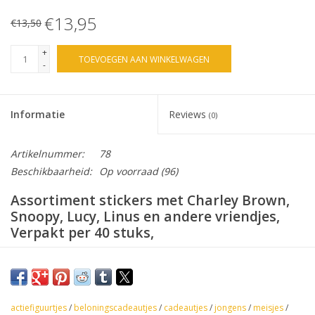
€13,95
€13,50
+
TOEVOEGEN AAN WINKELWAGEN
-
Informatie
Reviews
(0)
Artikelnummer:
78
Beschikbaarheid:
Op voorraad
(96)
Assortiment stickers met Charley Brown,
Snoopy, Lucy, Linus en andere vriendjes,
Verpakt per 40 stuks,
actiefiguurtjes
/
beloningscadeautjes
/
cadeautjes
/
jongens
/
meisjes
/