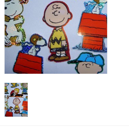
Speelgoedautomaten
Speelgoedpakketten
Gevulde capsules & mixen
32/35 mm
Klein speelgoed
Snoep / kauwgomballen