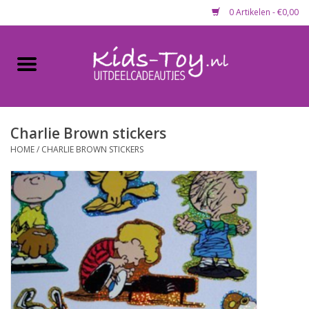
0 Artikelen - €0,00
Home
Gevulde capsules & mixen
50 mm
Charlie Brown stickers
HOME
/
CHARLIE BROWN STICKERS
Uitdeelcadeautjes
Maandaanbieding
Koopjeshoek
Lege capsules