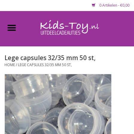
0 Artikelen - €0,00
Home
Gevulde capsules & mixen
50 mm
Lege capsules 32/35 mm 50 st,
HOME
/
LEGE CAPSULES 32/35 MM 50 ST,
Uitdeelcadeautjes
Maandaanbieding
Koopjeshoek
Lege capsules