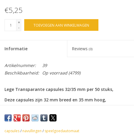
€5,25
+
TOEVOEGEN AAN WINKELWAGEN
-
Informatie
Reviews
(0)
Artikelnummer:
39
Beschikbaarheid:
Op voorraad
(4799)
Lege Transparante capsules 32/35 mm per 50 stuks,
Deze capsules zijn 32 mm breed en 35 mm hoog,
Om zelf te vullen en te gebruiken als navulling in de
speelgoedautomaat,
capsules
/
navullingen
/
speelgoedautomaat