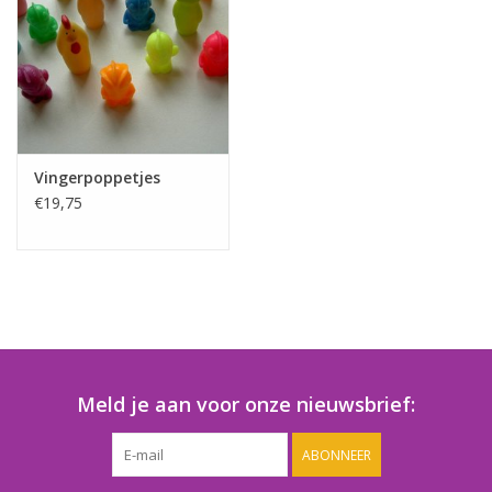
Speelgoedautomaten
Speelgoedpakketten
Gevulde capsules & mixen
32/35 mm
Vingerpoppetjes
€19,75
Klein speelgoed
Snoep / kauwgomballen
Meld je aan voor onze nieuwsbrief:
ABONNEER