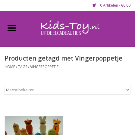
0 Artikelen - €0,00
Home
Gevulde capsules & mixen
50 mm
Producten getagd met Vingerpoppetje
HOME
/
TAGS
/
VINGERPOPPETJE
Uitdeelcadeautjes
Maandaanbieding
Koopjeshoek
Lege capsules