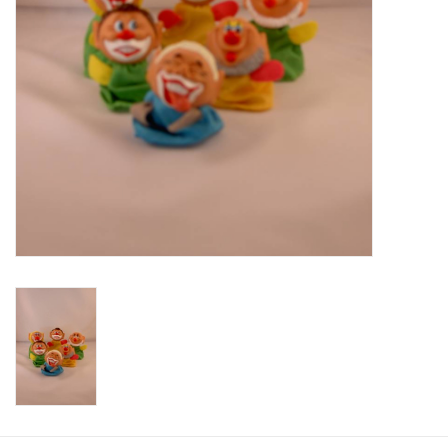
Speelgoedautomaten
Speelgoedpakketten
Gevulde capsules & mixen
32/35 mm
Klein speelgoed
Snoep / kauwgomballen