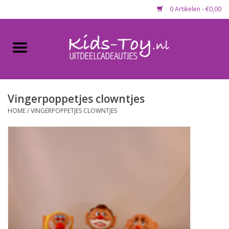
0 Artikelen - €0,00
Home
Gevulde capsules & mixen
50 mm
Vingerpoppetjes clowntjes
HOME
/
VINGERPOPPETJES CLOWNTJES
Uitdeelcadeautjes
Maandaanbieding
Koopjeshoek
Lege capsules