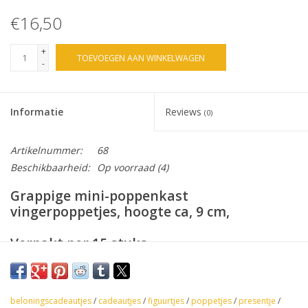
€16,50
+
TOEVOEGEN AAN WINKELWAGEN
-
Informatie
Reviews
(0)
Artikelnummer:
68
Beschikbaarheid:
Op voorraad
(4)
Grappige mini-poppenkast
vingerpoppetjes, hoogte ca, 9 cm,
Verpakt per 15 stuks,
beloningscadeautjes
/
cadeautjes
/
figuurtjes
/
poppetjes
/
presentje
/