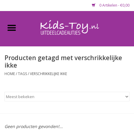
0 Artikelen - €0,00
Home
Gevulde capsules & mixen
50 mm
Producten getagd met verschrikkelijke
ikke
Uitdeelcadeautjes
HOME
/
TAGS
/
VERSCHRIKKELIJKE IKKE
Maandaanbieding
Koopjeshoek
Lege capsules
Geen producten gevonden!...