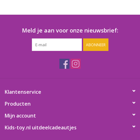
Speelgoedautomaten
Speelgoedpakketten
Meld je aan voor onze nieuwsbrief:
Gevulde capsules & mixen
ABONNEER
32/35 mm
Klein speelgoed
Snoep / kauwgomballen
Klantenservice
Producten
Mijn account
Kids-toy.nl uitdeelcadeautjes