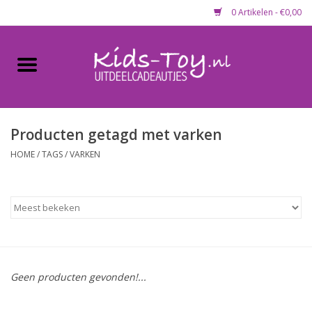
0 Artikelen - €0,00
Home
Gevulde capsules & mixen
50 mm
Producten getagd met varken
HOME
/
TAGS
/
VARKEN
Uitdeelcadeautjes
Maandaanbieding
Koopjeshoek
Geen producten gevonden!...
Lege capsules