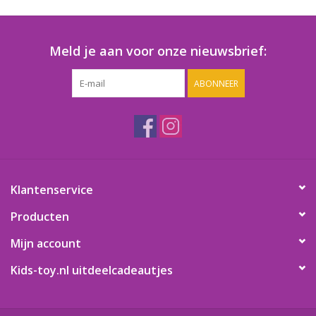
Speelgoedautomaten
Speelgoedpakketten
Meld je aan voor onze nieuwsbrief:
ABONNEER
Gevulde capsules & mixen
32/35 mm
Klein speelgoed
Snoep / kauwgomballen
Klantenservice
Producten
Mijn account
Kids-toy.nl uitdeelcadeautjes