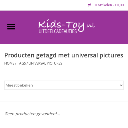
0 Artikelen - €0,00
Home
Gevulde capsules & mixen
50 mm
Producten getagd met universal pictures
HOME
/
TAGS
/
UNIVERSAL PICTURES
Uitdeelcadeautjes
Maandaanbieding
Koopjeshoek
Geen producten gevonden!...
Lege capsules