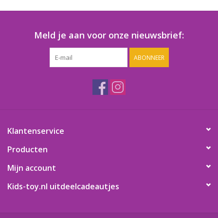
Speelgoedautomaten
Speelgoedpakketten
Meld je aan voor onze nieuwsbrief:
ABONNEER
Gevulde capsules & mixen
32/35 mm
Klein speelgoed
Snoep / kauwgomballen
Klantenservice
Producten
Mijn account
Kids-toy.nl uitdeelcadeautjes