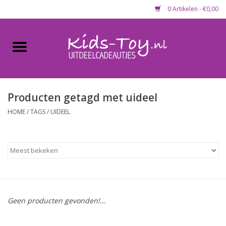
0 Artikelen - €0,00
Home
Gevulde capsules & mixen
50 mm
Producten getagd met uideel
HOME
/
TAGS
/
UIDEEL
Uitdeelcadeautjes
Maandaanbieding
Koopjeshoek
Geen producten gevonden!...
Lege capsules