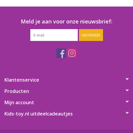
Speelgoedautomaten
Speelgoedpakketten
Meld je aan voor onze nieuwsbrief:
ABONNEER
Gevulde capsules & mixen
32/35 mm
Klein speelgoed
Snoep / kauwgomballen
Klantenservice
Producten
Mijn account
Kids-toy.nl uitdeelcadeautjes