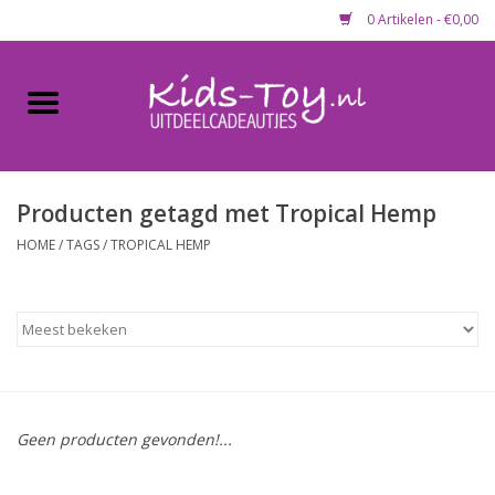
0 Artikelen - €0,00
Home
Gevulde capsules & mixen
50 mm
Producten getagd met Tropical Hemp
HOME
/
TAGS
/
TROPICAL HEMP
Uitdeelcadeautjes
Maandaanbieding
Koopjeshoek
Geen producten gevonden!...
Lege capsules