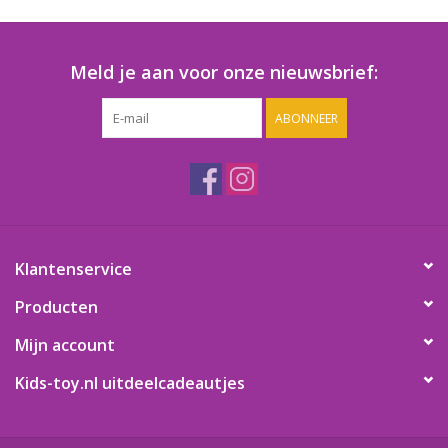
Speelgoedautomaten
Speelgoedpakketten
Meld je aan voor onze nieuwsbrief:
ABONNEER
Gevulde capsules & mixen
32/35 mm
Klein speelgoed
Snoep / kauwgomballen
Klantenservice
Producten
Mijn account
Kids-toy.nl uitdeelcadeautjes