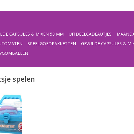
LDE CAPSULES & MIXEN 50 MM
UITDEELCADEAUTJES
MAANDA
UTOMATEN
SPEELGOEDPAKKETTEN
GEVULDE CAPSULES & MI
UWGOMBALLEN
sje spelen
ts in spe,
rts set,, in
NKELWAGEN