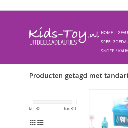
HOME
GEVU
SPEELGOEDA
SNOEP / KA
Producten getagd met tandart
voor de kleine tandar
een uitgebreide ,,tanda
koffer
Min: €
0
Max: €
15
TOEVOEGEN AAN WI