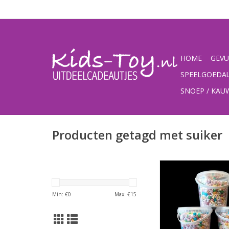
HOME
GEVU
SPEELGOEDA
SNOEP / KA
Producten getagd met suiker
Snoepjes m
TOEVOEGEN AAN WI
Min: €
0
Max: €
15