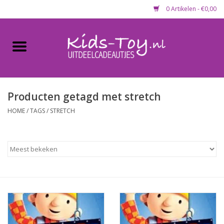
0 Artikelen - €0,00
Home
Gevulde capsules & mixen
50 mm
Producten getagd met stretch
HOME
/
TAGS
/
STRETCH
Uitdeelcadeautjes
Maandaanbieding
Koopjeshoek
Lege capsules