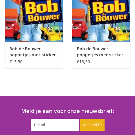
Speelgoedautomaten
Speelgoedpakketten
Gevulde capsules & mixen
32/35 mm
Bob de Bouwer
Bob de Bouwer
poppetjes met sticker
poppetjes met sticker
- Copy
Klein speelgoed
€13,50
€13,50
Snoep / kauwgomballen
Meld je aan voor onze nieuwsbrief:
ABONNEER