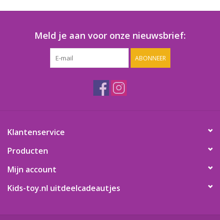
Speelgoedautomaten
Speelgoedpakketten
Meld je aan voor onze nieuwsbrief:
ABONNEER
Gevulde capsules & mixen
32/35 mm
Klein speelgoed
Snoep / kauwgomballen
Klantenservice
Producten
Mijn account
Kids-toy.nl uitdeelcadeautjes