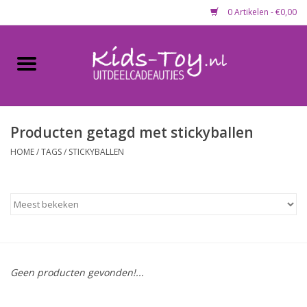
0 Artikelen - €0,00
Home
Gevulde capsules & mixen
50 mm
Producten getagd met stickyballen
HOME
/
TAGS
/
STICKYBALLEN
Uitdeelcadeautjes
Maandaanbieding
Koopjeshoek
Geen producten gevonden!...
Lege capsules