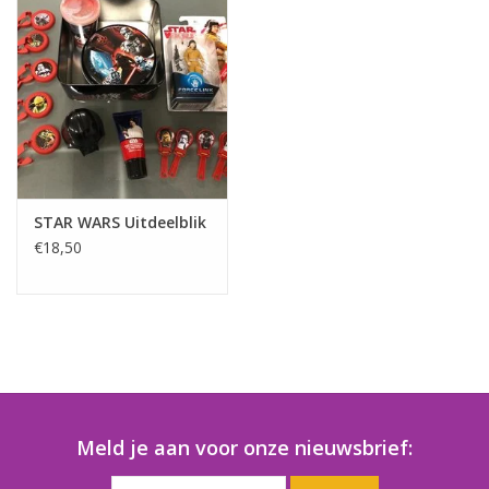
Speelgoedautomaten
Speelgoedpakketten
Gevulde capsules & mixen
32/35 mm
Klein speelgoed
STAR WARS Uitdeelblik
€18,50
Snoep / kauwgomballen
Meld je aan voor onze nieuwsbrief: