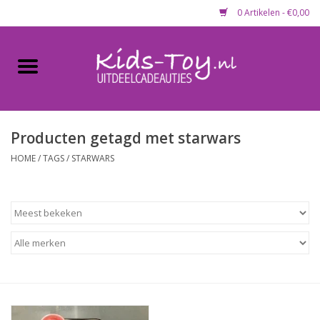
0 Artikelen - €0,00
Home
Gevulde capsules & mixen
50 mm
Producten getagd met starwars
HOME
/
TAGS
/
STARWARS
Uitdeelcadeautjes
Maandaanbieding
Koopjeshoek
Lege capsules