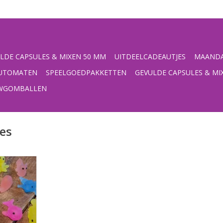
LDE CAPSULES & MIXEN 50 MM
UITDEELCADEAUTJES
MAANDA
UTOMATEN
SPEELGOEDPAKKETTEN
GEVULDE CAPSULES & MI
UWGOMBALLEN
es
 figuurtjes;
 In diverse
ren,Per 50
m capsules,
 de
maat,