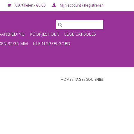
0 Artikelen - €0,00
Mijn account / Registreren
ANBIEDING
KOOPJESHOEK
LEGE CAPSULES
XEN 32/35 MM
KLEIN SPEELGOED
HOME
/
TAGS
/
SQUISHIES