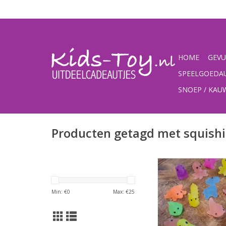
HOME
GEVU
SPEELGOEDA
SNOEP / KA
Producten getagd met squishi
Squishies: anti-stress
kneed ze, rek ze uit,
uitvoeringen en kleu
Min: €
0
Max: €
25
stuks verpakt in 35 m
Geschikt voor
speelgoedauto