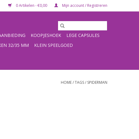
0 Artikelen - €0,00
Mijn account / Registreren
ANBIEDING
KOOPJESHOEK
LEGE CAPSULES
XEN 32/35 MM
KLEIN SPEELGOED
HOME
/
TAGS
/
SPIDERMAN