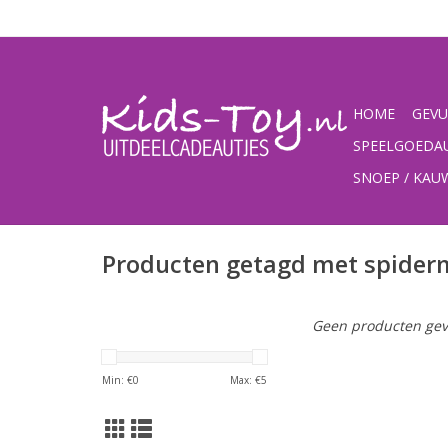
HOME
GEVU
SPEELGOEDA
SNOEP / KA
Producten getagd met spide
Geen producten gev
Min: €
0
Max: €
5