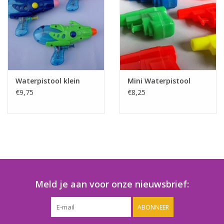
Speelgoedautomaten
Speelgoedpakketten
Gevulde capsules & mixen
32/35 mm
Waterpistool klein
Mini Waterpistool
€9,75
€8,25
Klein speelgoed
Snoep / kauwgomballen
Meld je aan voor onze nieuwsbrief:
ABONNEER