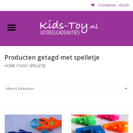
0 Artikelen - €0,00
Home
Gevulde capsules & mixen
50 mm
Producten getagd met spelletje
HOME
/
TAGS
/
SPELLETJE
Uitdeelcadeautjes
Maandaanbieding
Koopjeshoek
Lege capsules