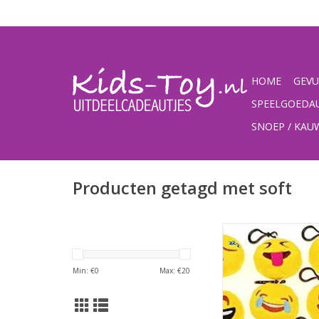
HOME
GEVU
SPEELGOEDA
SNOEP / KA
Producten getagd met soft
Emoji soft toy met ha
TOEVOEGEN AAN WI
Min: €
0
Max: €
20