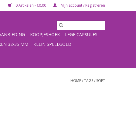
0 Artikelen - €0,00
Mijn account / Registreren
ANBIEDING
KOOPJESHOEK
LEGE CAPSULES
XEN 32/35 MM
KLEIN SPEELGOED
HOME
/
TAGS
/
SOFT