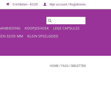
0 Artikelen - €0,00
Mijn account / Registreren
ANBIEDING
KOOPJESHOEK
LEGE CAPSULES
XEN 32/35 MM
KLEIN SPEELGOED
HOME
/
TAGS
/
SKELETTEN