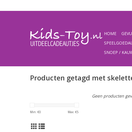
HOME
GEVU
SPEELGOEDA
SNOEP / KA
Producten getagd met skelett
Geen producten gev
Min: €
0
Max: €
5