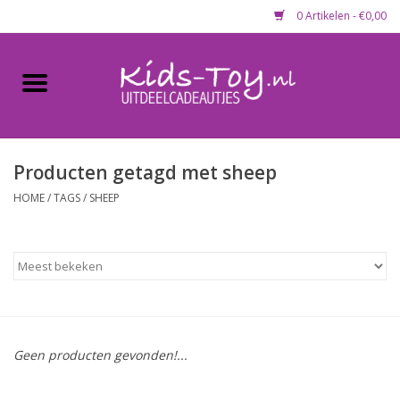
0 Artikelen - €0,00
Home
Gevulde capsules & mixen
50 mm
Producten getagd met sheep
HOME
/
TAGS
/
SHEEP
Uitdeelcadeautjes
Maandaanbieding
Koopjeshoek
Geen producten gevonden!...
Lege capsules