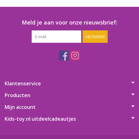
Speelgoedautomaten
Speelgoedpakketten
Meld je aan voor onze nieuwsbrief:
ABONNEER
Gevulde capsules & mixen
32/35 mm
Klein speelgoed
Snoep / kauwgomballen
Klantenservice
Producten
Mijn account
Kids-toy.nl uitdeelcadeautjes