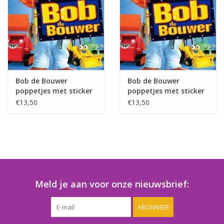
Speelgoedautomaten
Speelgoedpakketten
Gevulde capsules & mixen
32/35 mm
Bob de Bouwer
Bob de Bouwer
poppetjes met sticker
poppetjes met sticker
- Copy
Klein speelgoed
€13,50
€13,50
Snoep / kauwgomballen
Meld je aan voor onze nieuwsbrief:
ABONNEER