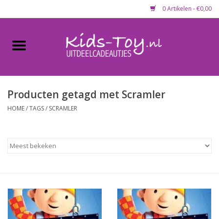
0 Artikelen - €0,00
Home
Gevulde capsules & mixen
50 mm
Producten getagd met Scramler
HOME
/
TAGS
/
SCRAMLER
Uitdeelcadeautjes
Maandaanbieding
Koopjeshoek
Lege capsules