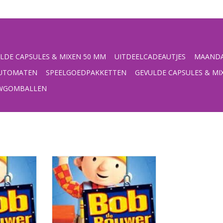
LDE CAPSULES & MIXEN 50 MM
UITDEELCADEAUTJES
MAANDA
UTOMATEN
SPEELGOEDPAKKETTEN
GEVULDE CAPSULES & MI
UWGOMBALLEN
etjes met
Bob de Bouwer poppetjes met
sticker
NKELWAGEN
TOEVOEGEN AAN WINKELWAGEN