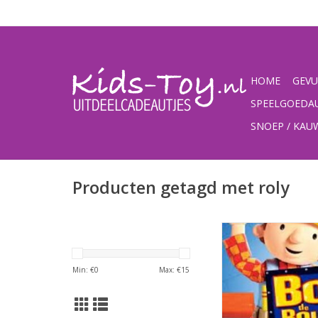
HOME
GEVU
SPEELGOEDA
SNOEP / KA
Producten getagd met roly
Bob de Bouwer popp
sticker
TOEVOEGEN AAN WI
Min: €
0
Max: €
15