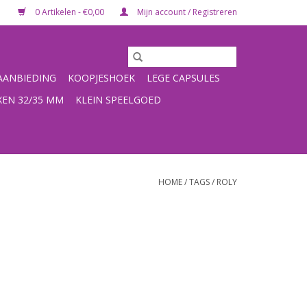
0 Artikelen - €0,00
Mijn account / Registreren
ANBIEDING
KOOPJESHOEK
LEGE CAPSULES
XEN 32/35 MM
KLEIN SPEELGOED
HOME
/
TAGS
/
ROLY